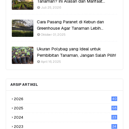
Tanaman? Ini Alasan dan Manfaat
Utamanya
Juli 25, 2026
Cara Pasang Paranet di Kebun dan
Greenhouse Agar Tanaman Lebih
Produktif
Oktober 01, 2025
Ukuran Polybag yang Ideal untuk
Pembibitan Tanaman, Jangan Salah Pilih!
April 16, 2025
ARSIP ARTIKEL
2026
40
2025
56
2024
23
2023
24