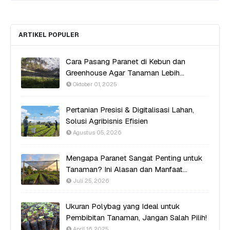
ARTIKEL POPULER
Cara Pasang Paranet di Kebun dan
Greenhouse Agar Tanaman Lebih
Produktif
Oktober 01, 2025
Pertanian Presisi & Digitalisasi Lahan,
Solusi Agribisnis Efisien
Agustus 05, 2026
Mengapa Paranet Sangat Penting untuk
Tanaman? Ini Alasan dan Manfaat
Utamanya
Juli 25, 2026
Ukuran Polybag yang Ideal untuk
Pembibitan Tanaman, Jangan Salah Pilih!
April 16, 2025