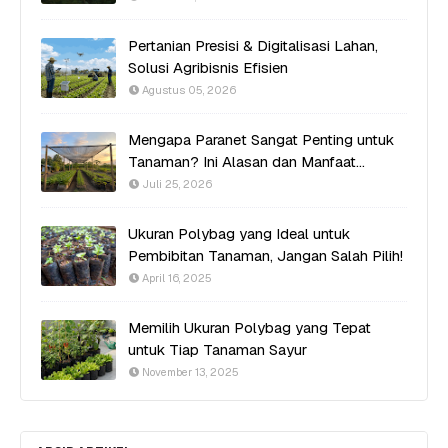
Pertanian Presisi & Digitalisasi Lahan,
Solusi Agribisnis Efisien
Agustus 05, 2026
Mengapa Paranet Sangat Penting untuk
Tanaman? Ini Alasan dan Manfaat
Utamanya
Juli 25, 2026
Ukuran Polybag yang Ideal untuk
Pembibitan Tanaman, Jangan Salah Pilih!
April 16, 2025
Memilih Ukuran Polybag yang Tepat
untuk Tiap Tanaman Sayur
November 13, 2025