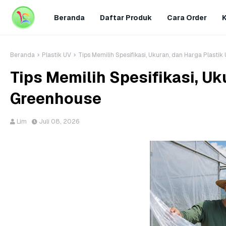
Beranda
Daftar Produk
Cara Order
Beranda
Plastik UV
Tips Memilih Spesifikasi, Ukuran, dan Harga Plasti
Tips Memilih Spesifikasi, Uk
Greenhouse
Lim
Juli 08, 2026