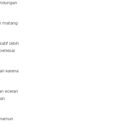
kandungan
ih matang
tif lebih
berkisar
tan karena
an eceran
kan
h namun