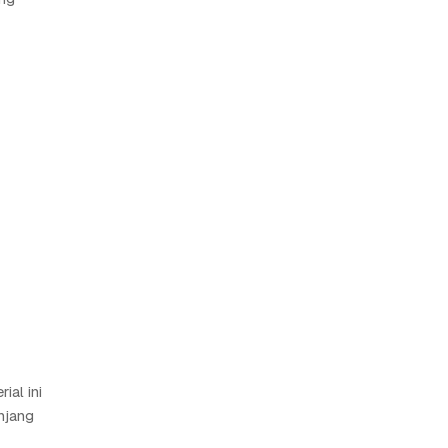
ial ini
njang