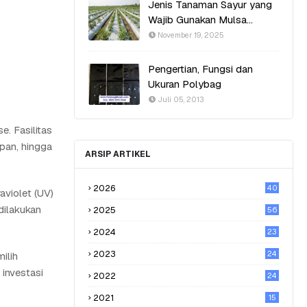
Jenis Tanaman Sayur yang
Wajib Gunakan Mulsa
Plastik Agar Hasil Optimal
November 19, 2025
Pengertian, Fungsi dan
Ukuran Polybag
Juli 05, 2013
e. Fasilitas
pan, hingga
ARSIP ARTIKEL
2026
40
aviolet (UV)
dilakukan
2025
56
2024
23
2023
24
ilih
 investasi
2022
24
2021
15