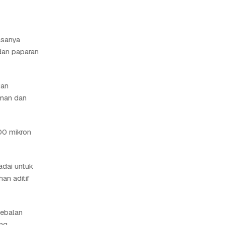
asanya
dan paparan
uan
aman dan
00 mikron
adai untuk
an aditif
tebalan
ang