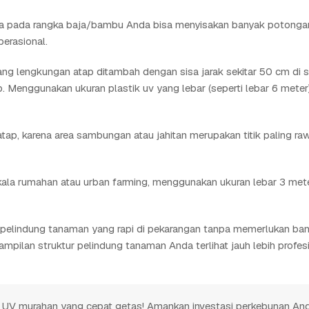
na pada rangka baja/bambu Anda bisa menyisakan banyak potonga
erasional.
g lengkungan atap ditambah dengan sisa jarak sekitar 50 cm di se
. Menggunakan ukuran plastik uv yang lebar (seperti lebar 6 meter
ap, karena area sambungan atau jahitan merupakan titik paling ra
ala rumahan atau urban farming, menggunakan ukuran lebar 3 mete
i pelindung tanaman yang rapi di pekarangan tanpa memerlukan ba
mpilan struktur pelindung tanaman Anda terlihat jauh lebih profes
 UV murahan yang cepat getas! Amankan investasi perkebunan An