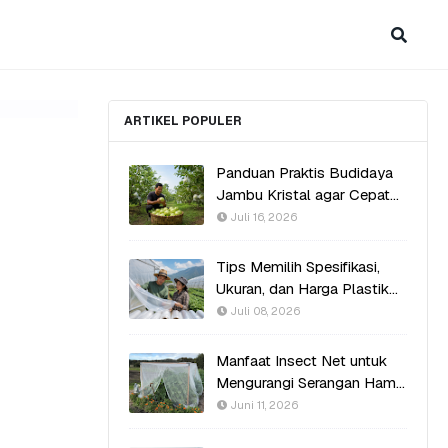
ARTIKEL POPULER
Panduan Praktis Budidaya
Jambu Kristal agar Cepat
Berbuah
Juli 16, 2026
Tips Memilih Spesifikasi,
Ukuran, dan Harga Plastik
UV Greenhouse
Juli 08, 2026
Manfaat Insect Net untuk
Mengurangi Serangan Hama
Tanpa Pestisida
Juni 11, 2026