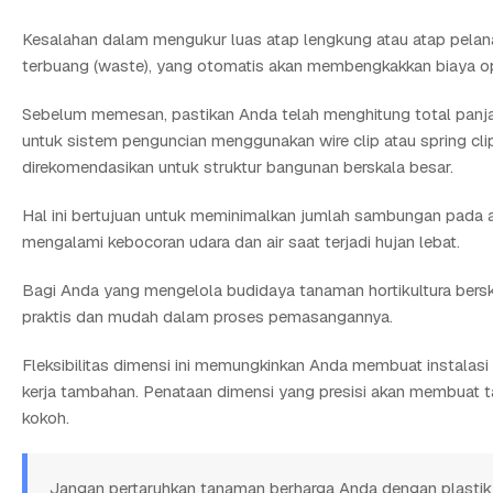
Kesalahan dalam mengukur luas atap lengkung atau atap pela
terbuang (waste), yang otomatis akan membengkakkan biaya op
Sebelum memesan, pastikan Anda telah menghitung total panjan
untuk sistem penguncian menggunakan wire clip atau spring clip
direkomendasikan untuk struktur bangunan berskala besar.
Hal ini bertujuan untuk meminimalkan jumlah sambungan pada at
mengalami kebocoran udara dan air saat terjadi hujan lebat.
Bagi Anda yang mengelola budidaya tanaman hortikultura bersk
praktis dan mudah dalam proses pemasangannya.
Fleksibilitas dimensi ini memungkinkan Anda membuat instalas
kerja tambahan. Penataan dimensi yang presisi akan membuat ta
kokoh.
Jangan pertaruhkan tanaman berharga Anda dengan plastik