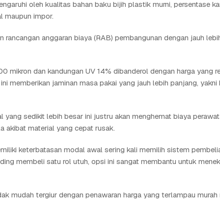
engaruhi oleh kualitas bahan baku bijih plastik murni, persentase 
al maupun impor.
un rancangan anggaran biaya (RAB) pembangunan dengan jauh leb
0 mikron dan kandungan UV 14% dibanderol dengan harga yang rela
 ini memberikan jaminan masa pakai yang jauh lebih panjang, yakni 
al yang sedikit lebih besar ini justru akan menghemat biaya perawa
 akibat material yang cepat rusak.
liki keterbatasan modal awal sering kali memilih sistem pembeli
nding membeli satu rol utuh, opsi ini sangat membantu untuk mene
idak mudah tergiur dengan penawaran harga yang terlampau mura