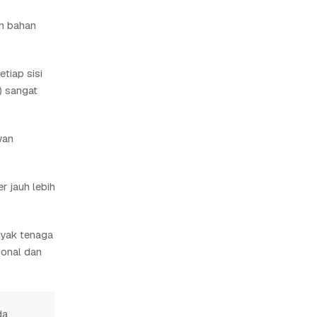
n bahan
tiap sisi
) sangat
wan
r jauh lebih
nyak tenaga
ional dan
da