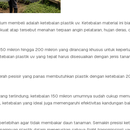
m membeli adalah ketebalan plastik uv. Ketebalan material ini bi
uat atap tersebut menahan terpaan angin pelataran, hujan deras, 
 150 mikron hingga 200 mikron yang dirancang khusus untuk keperl
ketebalan plastik uv yang tepat harus disesuaikan dengan jenis tan
daerah pesisir yang panas membutuhkan plastik dengan ketebalan 2
 yang terlindung, ketebalan 150 mikron umumnya sudah cukup mem
 ketebalan yang ideal juga memengaruhi efektivitas kandungan bah
ng berlebihan agar tidak membakar daun tanaman. Semakin presisi ke
kemampuan plastik dalam meneruskan cahaya (light transmission) y