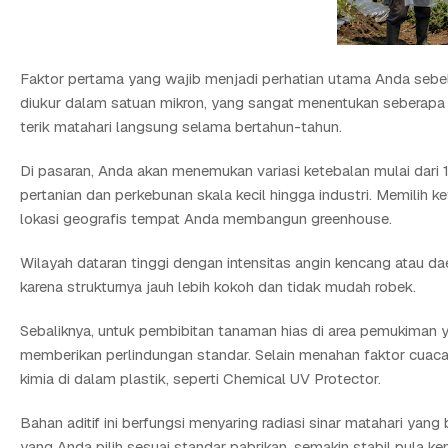
Faktor pertama yang wajib menjadi perhatian utama Anda sebelu
diukur dalam satuan mikron, yang sangat menentukan seberapa k
terik matahari langsung selama bertahun-tahun.
Di pasaran, Anda akan menemukan variasi ketebalan mulai dari
pertanian dan perkebunan skala kecil hingga industri. Memilih 
lokasi geografis tempat Anda membangun greenhouse.
Wilayah dataran tinggi dengan intensitas angin kencang atau 
karena strukturnya jauh lebih kokoh dan tidak mudah robek.
Sebaliknya, untuk pembibitan tanaman hias di area pemukiman
memberikan perlindungan standar. Selain menahan faktor cuaca,
kimia di dalam plastik, seperti Chemical UV Protector.
Bahan aditif ini berfungsi menyaring radiasi sinar matahari ya
yang Anda pilih sesuai standar pabrikan, semakin stabil pula 