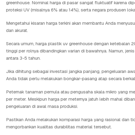
greenhouse. Nominal harga di pasar sangat fluktuatif karena dip
proteksi UV (misalnya 6% atau 14%), serta negara produsen lok
Mengetahui kisaran harga terkini akan membantu Anda menyus
dan akurat.
Secara umum, harga plastik uv greenhouse dengan ketebalan 20
tinggi per rolnya dibandingkan varian di bawahnya. Namun, jenis
antara 3-5 tahun.
Jika dihitung sebagai investasi jangka panjang, pengeluaran aw
Anda tidak perlu melakukan bongkar-pasang atap secara berkala
Peternak tanaman pemula atau pengusaha skala mikro yang memi
per meter. Meskipun harga per meternya jatuh lebih mahal diba
pengeluaran di awal masa produksi.
Pastikan Anda melakukan komparasi harga yang rasional dan t
mengorbankan kualitas durabilitas material tersebut.