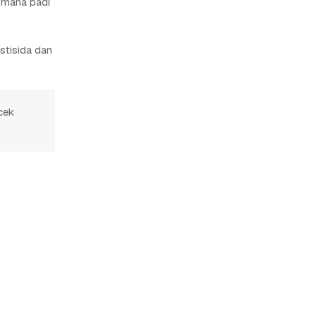
i mana padi
stisida dan
cek