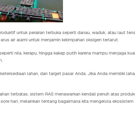
duktif untuk perairan terbuka seperti danau, waduk, atau laut tena
arus air alami untuk menjamin kelimpahan oksigen terlarut.
eperti nila, kerapu, hingga kakap putih karena mampu menjaga kuali
n.
etersediaan lahan, dan target pasar Anda. Jika Anda memiliki laha
i lahan terbatas, sistem RAS menawarkan kendali penuh atas produk
ore hari, melainkan tentang bagaimana kita mengelola ekosistem a