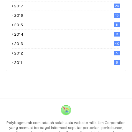
2017
24
2016
15
2015
11
2014
8
2013
40
2012
5
2011
9
Polybagmurah.com adalah salah satu website milik Lim Corporation
yang memuat berbagai informasi seputar pertanian, perkebunan,