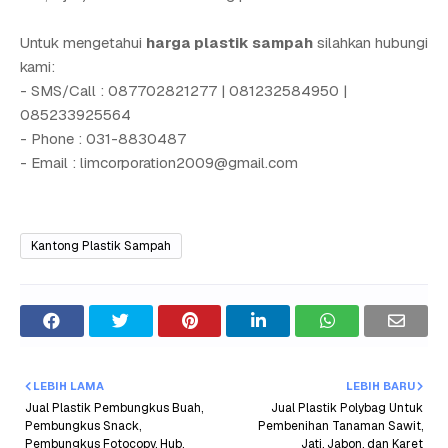
Untuk mengetahui
harga plastik sampah
silahkan hubungi
kami:
- SMS/Call : 087702821277 | 081232584950 |
085233925564
- Phone : 031-8830487
- Email : limcorporation2009@gmail.com
Kantong Plastik Sampah
LEBIH LAMA
LEBIH BARU
Jual Plastik Pembungkus Buah,
Jual Plastik Polybag Untuk
Pembungkus Snack,
Pembenihan Tanaman Sawit,
Pembungkus Fotocopy, Hub.
Jati, Jabon, dan Karet