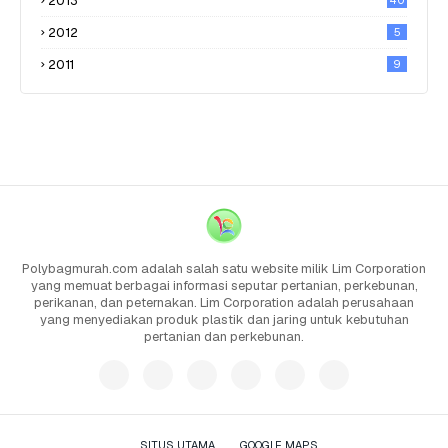
2013
40
2012
5
2011
9
Polybagmurah.com adalah salah satu website milik Lim Corporation
yang memuat berbagai informasi seputar pertanian, perkebunan,
perikanan, dan peternakan. Lim Corporation adalah perusahaan
yang menyediakan produk plastik dan jaring untuk kebutuhan
pertanian dan perkebunan.
SITUS UTAMA
GOOGLE MAPS