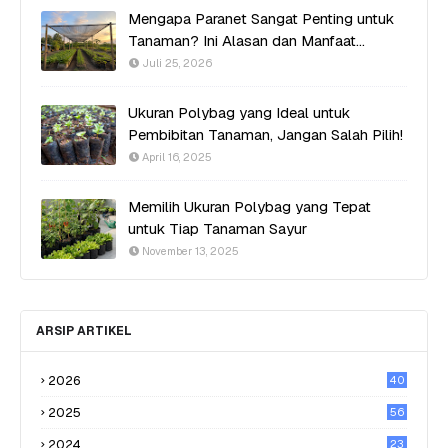
Mengapa Paranet Sangat Penting untuk
Tanaman? Ini Alasan dan Manfaat
Utamanya
Juli 25, 2026
Ukuran Polybag yang Ideal untuk
Pembibitan Tanaman, Jangan Salah Pilih!
April 16, 2025
Memilih Ukuran Polybag yang Tepat
untuk Tiap Tanaman Sayur
November 13, 2025
ARSIP ARTIKEL
2026
40
2025
56
2024
23